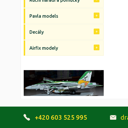
Ruční nářadí a pomůcky
Pavla models
Decály
Airfix modely
+420 603 525 995
dr