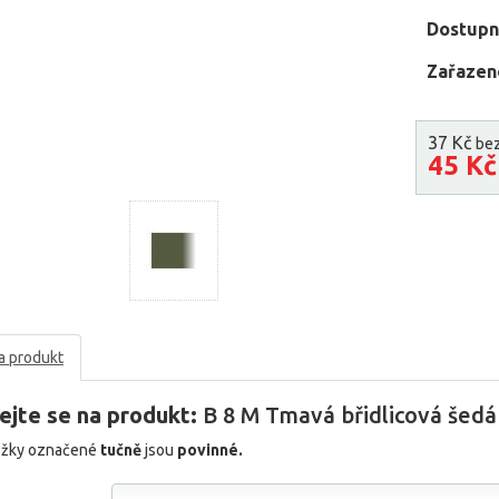
Dostupn
Zařazen
37 Kč
be
45 K
a produkt
ejte se na produkt:
B 8 M Tmavá břidlicová šedá
ožky označené
tučně
jsou
povinné.