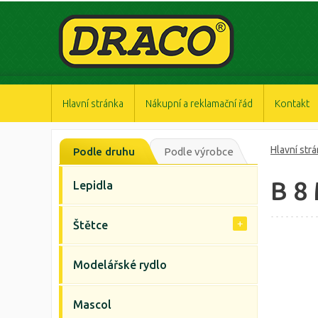
https://www.high-endrolex.com/47
https://www.high-endrolex.com/47
https://www.high-endrolex.com/47
https://www.high-endrolex.com/47
https://www.high-endrolex.com/47
Hlavní stránka
Nákupní a reklamační řád
Kontakt
Hlavní str
Podle druhu
Podle výrobce
B 8
Lepidla
Štětce
Modelářské rydlo
Mascol