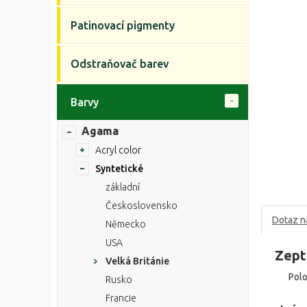
Patinovací pigmenty
Odstraňovač barev
Barvy
Agama
Acryl color
Syntetické
základní
Československo
Dotaz n
Německo
USA
Zept
Velká Británie
Pol
Rusko
Francie