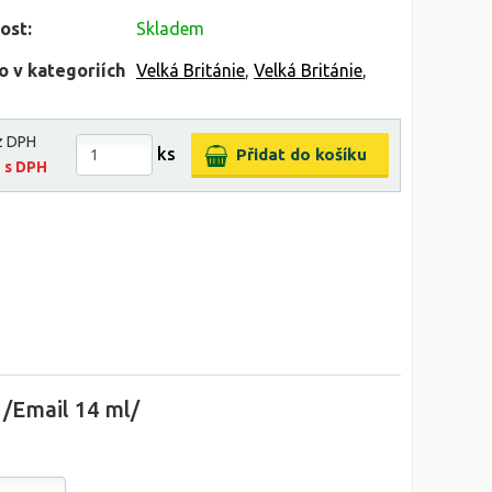
ost:
Skladem
o v kategoriích
Velká Británie
,
Velká Británie
,
z DPH
ks
č
s DPH
 /Email 14 ml/