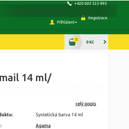
+420 603 525 995
Registrace
Přihlášení
0
0 Kč
mail 14 ml/
celý popis
duktu:
Syntetická barva 14 ml
:
Agama