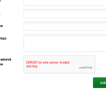
o
l
on
otaz:
pamová
na