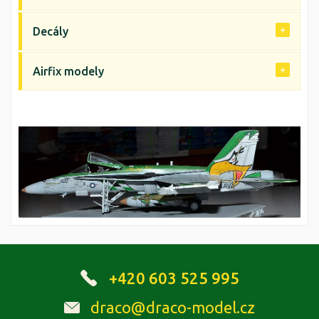
Decály
Airfix modely
+420 603 525 995
draco@draco-model.cz