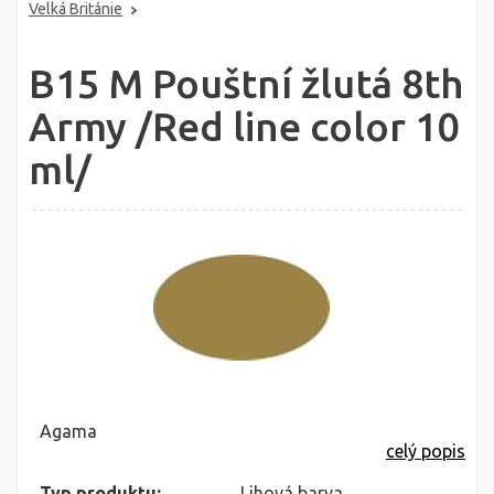
Velká Británie
B15 M Pouštní žlutá 8th
Army /Red line color 10
ml/
Agama
celý popis
Typ produktu:
Lihová barva