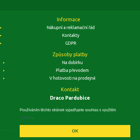
Informace
Nákupní a reklamační řád
Kontakty
GDPR
Způsoby platby
Na dobírku
Platba převodem
V hotovosti na prodejně
Kontakt
Draco Pardubice
Závodu Míru 1884, 53002 Pardubice
Zobrazit na mapě
Používáním těchto stránek vyjadřujete souhlas s využitím
cookies
.
IČO: 10496441, DIČ: CZ5410260240
OK
© 2026 Draco-model.cz - modelářské potřeby