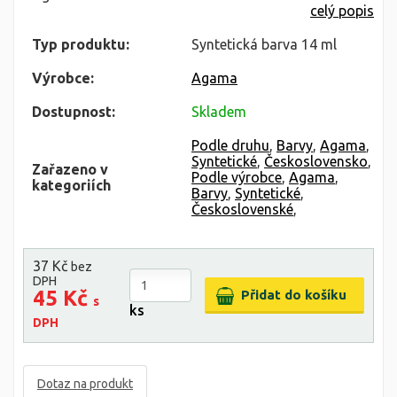
celý popis
Typ produktu:
Syntetická barva 14 ml
Výrobce:
Agama
Dostupnost:
Skladem
Podle druhu
,
Barvy
,
Agama
,
Syntetické
,
Československo
,
Zařazeno v
Podle výrobce
,
Agama
,
kategoriích
Barvy
,
Syntetické
,
Československé
,
37 Kč
bez
DPH
45 Kč
s
ks
DPH
Dotaz na produkt