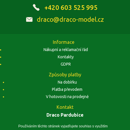
+420 603 525 995
draco@draco-model.cz
Informace
Nákupní a reklamační řád
Kontakty
GDPR
Způsoby platby
Na dobírku
Platba převodem
V hotovosti na prodejně
Kontakt
Draco Pardubice
Závodu Míru 1884, 53002 Pardubice
Zobrazit na mapě
Používáním těchto stránek vyjadřujete souhlas s využitím