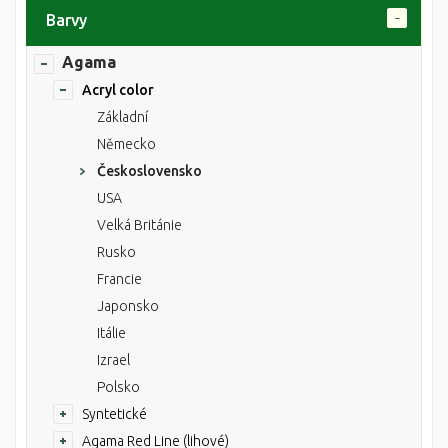
Barvy
Agama
Acryl color
Základní
Německo
Československo
USA
Velká Británie
Rusko
Francie
Japonsko
Itálie
Izrael
Polsko
Syntetické
Agama Red Line (lihové)