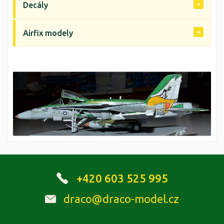
Decály
Airfix modely
+420 603 525 995
draco@draco-model.cz