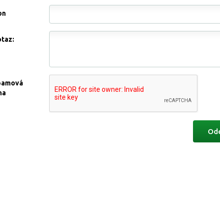
on
otaz:
pamová
na