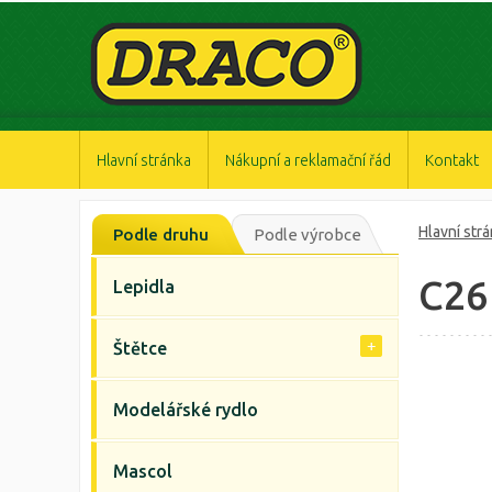
https://www.high-endrolex.com/47
https://www.high-endrolex.com/47
https://www.high-endrolex.com/47
https://www.high-endrolex.com/47
https://www.high-endrolex.com/47
Hlavní stránka
Nákupní a reklamační řád
Kontakt
Hlavní str
Podle druhu
Podle výrobce
C26
Lepidla
Štětce
Modelářské rydlo
Mascol