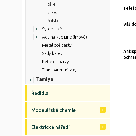
Itálie
Telef
Izrael
Polsko
Váš d
Syntetické
Agama Red Line (lihové)
Metalické pasty
Antis
Sady barev
ochra
Reflexní barvy
Transparentní laky
Tamiya
Ředidla
Modelářská chemie
Elektrické nářadí