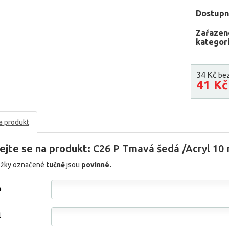
Dostupn
Zařazen
kategori
34 Kč
be
41 K
a produkt
ejte se na produkt:
C26 P Tmavá šedá /Acryl 10 
ožky označené
tučně
jsou
povinné.
o
l