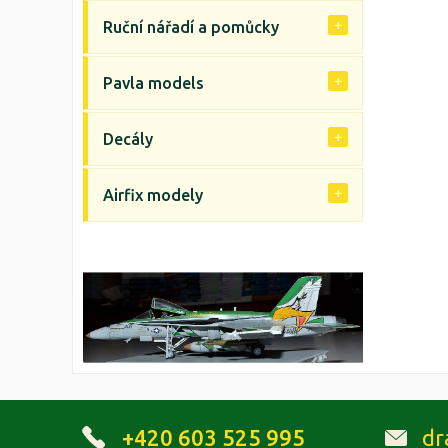
Ruční nářadí a pomůcky
Pavla models
Decály
Airfix modely
+420 603 525 995
dr