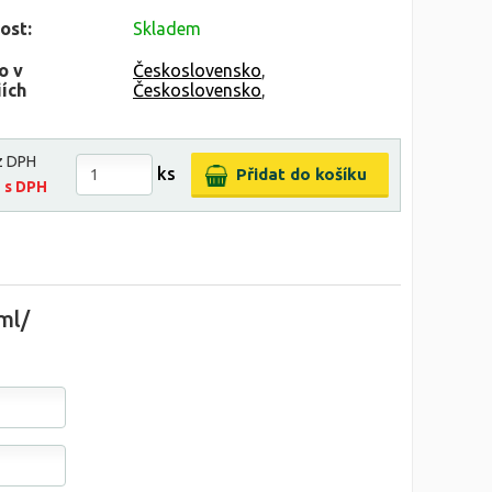
ost:
Skladem
o v
Československo
,
ích
Československo
,
z DPH
ks
č
s DPH
ml/