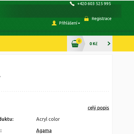
+420 603 525 995
Registrace
Přihlášení
0
0 Kč
/
celý popis
duktu:
Acryl color
:
Agama