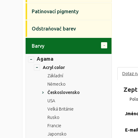
Patinovací pigmenty
Odstraňovač barev
Barvy
Agama
Acryl color
Dotaz n
Základní
Německo
Zept
Československo
Pol
USA
Velká Británie
Jmén
Rusko
Francie
E-mai
Japonsko