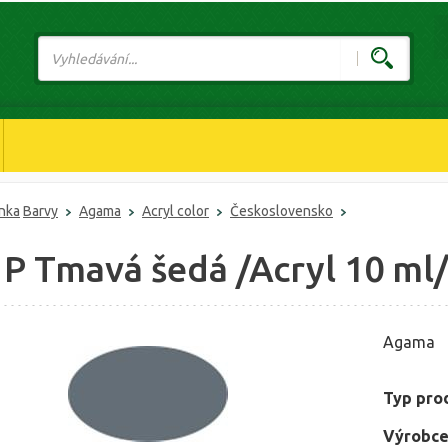
ánka
Barvy
Agama
Acryl color
Československo
 P Tmavá šedá /Acryl 10 ml
Agama
Typ pro
Výrobce