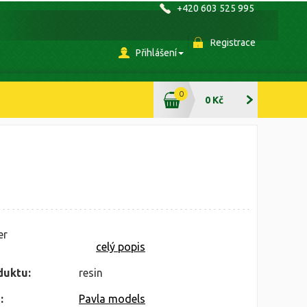
+420 603 525 995
Registrace
Přihlášení
0
0 Kč
er
celý popis
duktu:
resin
:
Pavla models