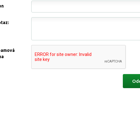
on
otaz:
pamová
na