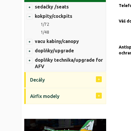
Telef
sedačky /seats
kokpity/cockpits
Váš d
1/72
1/48
vacu kabiny/canopy
Antis
doplňky/upgrade
ochra
doplňky technika/upgrade for
AFV
Decály
Airfix modely