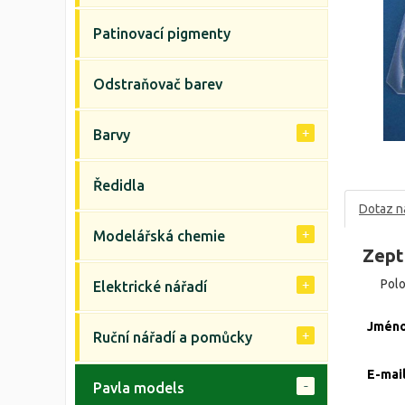
Patinovací pigmenty
Odstraňovač barev
Barvy
Ředidla
Dotaz n
Modelářská chemie
Zept
Pol
Elektrické nářadí
Jmén
Ruční nářadí a pomůcky
E-mai
Pavla models