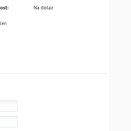
ost:
Na dotaz
nčen