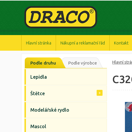
https://www.high-endrolex.com/47
https://www.high-endrolex.com/47
https://www.high-endrolex.com/47
https://www.high-endrolex.com/47
https://www.high-endrolex.com/47
Hlavní stránka
Nákupní a reklamační řád
Kontakt
Hlavní str
Podle druhu
Podle výrobce
C32
Lepidla
Štětce
Modelářské rydlo
Mascol