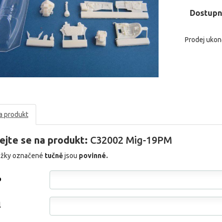
Dostupn
Prodej uko
a produkt
ejte se na produkt:
C32002 Mig-19PM
ožky označené
tučně
jsou
povinné.
o
l