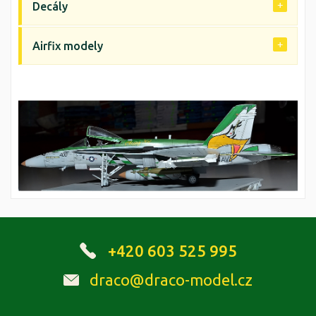
Decály
Airfix modely
+420 603 525 995
draco@draco-model.cz