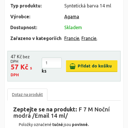
Typ produktu:
Syntetická barva 14 ml
Výrobce:
Agama
Dostupnost:
Skladem
Zařazeno v kategoriích
Francie
,
Francie
,
47 Kč
bez
DPH
57 Kč
s
ks
DPH
Dotaz na produkt
Zeptejte se na produkt:
F 7 M Noční
modrá /Email 14 ml/
Položky označené
tučně
jsou
povinné.