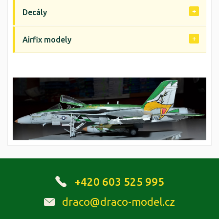
Decály
Airfix modely
+420 603 525 995
draco@draco-model.cz