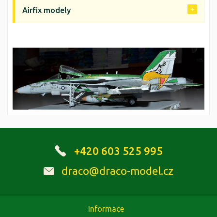
Airfix modely
+420 603 525 995
draco@draco-model.cz
Informace