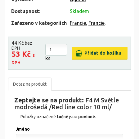
Dostupnost:
Skladem
Zařazeno v kategoriích
Francie
,
Francie
,
44 Kč
bez
DPH
53 Kč
s
ks
DPH
Dotaz na produkt
Zeptejte se na produkt:
F4 M Světle
modrošedá /Red line color 10 ml/
Položky označené
tučně
jsou
povinné.
Jméno