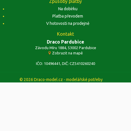
Způsoby platby
Na dobírku
Platba převodem
V hotovosti na prodejně
Kontakt
Draco Pardubice
Závodu Míru 1884, 53002 Pardubice
Zobrazit na mapě
IČO: 10496441, DIČ: CZ5410260240
© 2026 Draco-model.cz - modelářské potřeby
https://www.high-endrolex.com/47