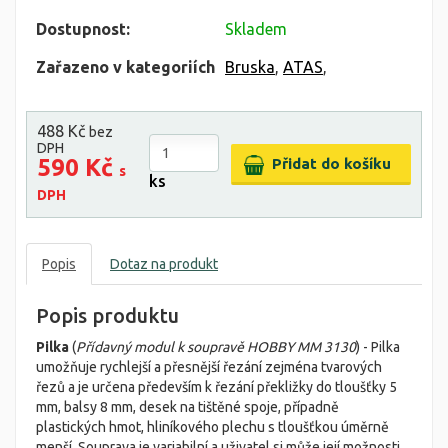
Dostupnost:
Skladem
Zařazeno v kategoriích
Bruska
,
ATAS
,
488 Kč
bez
DPH
590 Kč
s
ks
DPH
Popis
Dotaz na produkt
Popis produktu
Pilka
(
Přídavný modul k soupravě HOBBY MM 3130
) - Pilka
umožňuje rychlejší a přesnější řezání zejména tvarových
řezů a je určena především k řezání překližky do tloušťky 5
mm, balsy 8 mm, desek na tištěné spoje, případně
plastických hmot, hliníkového plechu s tloušťkou úměrně
menší. Souprava je variabilní a uživatel si může její možnosti