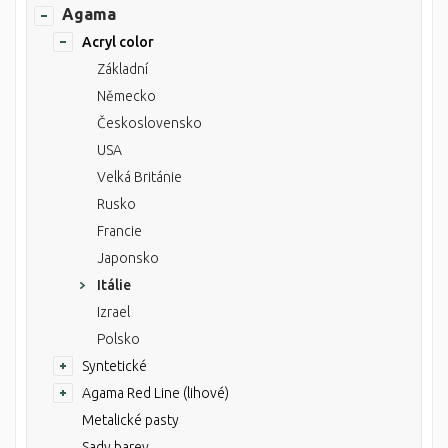
Agama
Acryl color
Základní
Německo
Československo
USA
Velká Británie
Rusko
Francie
Japonsko
Itálie
Izrael
Polsko
Syntetické
Agama Red Line (lihové)
Metalické pasty
Sady barev