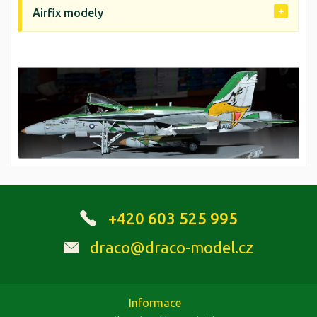
Airfix modely
+420 603 525 995
draco@draco-model.cz
Informace