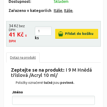
Dostupnost:
Skladem
Zařazeno v kategoriích
Itálie
,
Itálie
,
34 Kč
bez
DPH
41 Kč
s
ks
DPH
Dotaz na produkt
Zeptejte se na produkt:
I 9 M Hnědá
tříslová /Acryl 10 ml/
Položky označené
tučně
jsou
povinné.
Jméno