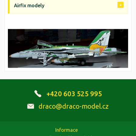
Airfix modely
+420 603 525 995
draco@draco-model.cz
Informace