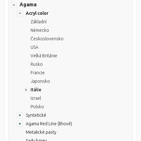
Agama
Acryl color
Základní
Německo
Československo
USA
Velká Británie
Rusko
Francie
Japonsko
Itálie
Izrael
Polsko
Syntetické
Agama Red Line (lihové)
Metalické pasty
Sady barev