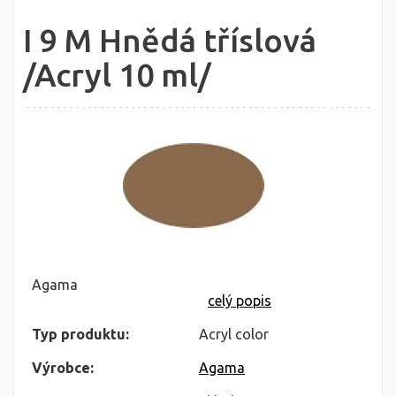
I 9 M Hnědá tříslová
/Acryl 10 ml/
Agama
celý popis
Typ produktu:
Acryl color
Výrobce:
Agama