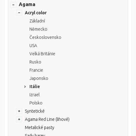
Agama
Acryl color
Základní
Německo
Československo
USA
Velká Británie
Rusko
Francie
Japonsko
Itálie
Izrael
Polsko
Syntetické
Agama Red Line (lihové)
Metalické pasty
Sady barev