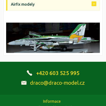
Airfix modely
+420 603 525 995
draco@draco-model.cz
Informace