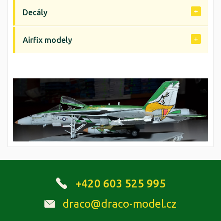
Decály
Airfix modely
+420 603 525 995
draco@draco-model.cz