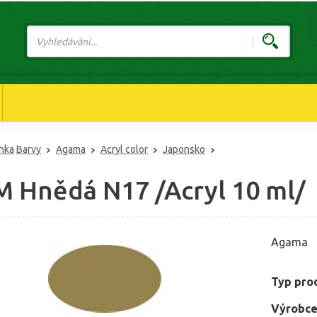
ánka
Barvy
Agama
Acryl color
Japonsko
 M Hnědá N17 /Acryl 10 ml/
Agama
Typ pro
Výrobce