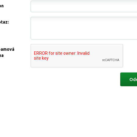
on
otaz:
pamová
na