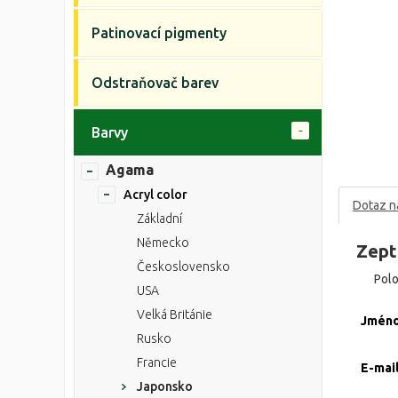
Patinovací pigmenty
Odstraňovač barev
Barvy
Agama
Acryl color
Dotaz n
Základní
Německo
Zept
Československo
Pol
USA
Velká Británie
Jmén
Rusko
Francie
E-mai
Japonsko