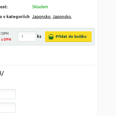
ost:
Skladem
o v kategoriích
Japonsko
,
Japonsko
,
z DPH
ks
č
s DPH
l/