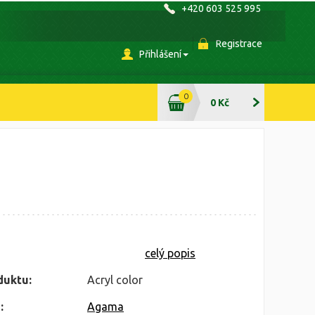
+420 603 525 995
Registrace
Přihlášení
0
0 Kč
celý popis
duktu:
Acryl color
:
Agama