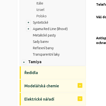
Itálie
Telef
Izrael
Polsko
Váš d
Syntetické
Agama Red Line (lihové)
Metalické pasty
Antis
Sady barev
ochra
Reflexní barvy
Transparentní laky
Tamiya
Ředidla
Modelářská chemie
Elektrické nářadí