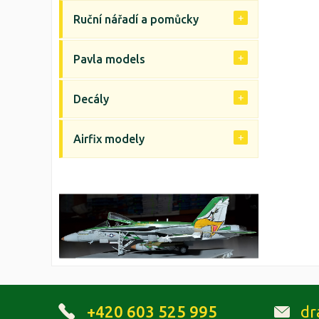
Ruční nářadí a pomůcky
Pavla models
Decály
Airfix modely
+420 603 525 995
dr