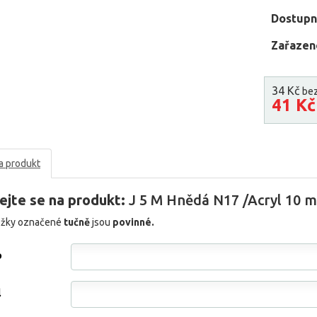
Dostupn
Zařazen
34 Kč
be
41 K
a produkt
ejte se na produkt:
J 5 M Hnědá N17 /Acryl 10 m
ožky označené
tučně
jsou
povinné.
o
l