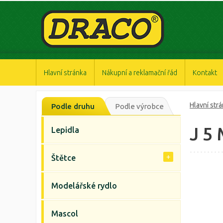
https://www.high-endrolex.com/47
https://www.high-endrolex.com/47
https://www.high-endrolex.com/47
https://www.high-endrolex.com/47
https://www.high-endrolex.com/47
Hlavní stránka
Nákupní a reklamační řád
Kontakt
Hlavní str
Podle druhu
Podle výrobce
J 5
Lepidla
Štětce
Modelářské rydlo
Mascol