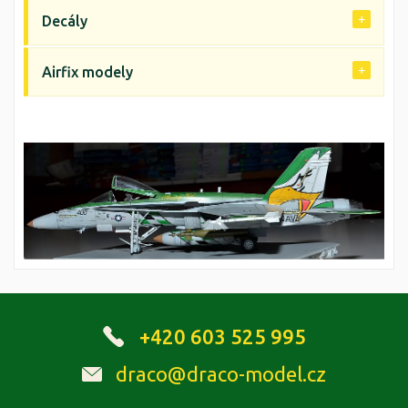
Decály
Airfix modely
+420 603 525 995
draco@draco-model.cz