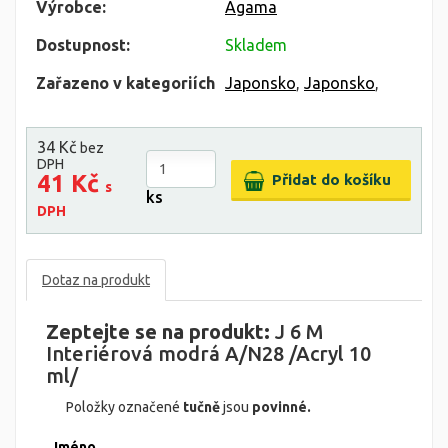
Výrobce:
Agama
Dostupnost:
Skladem
Zařazeno v kategoriích
Japonsko
,
Japonsko
,
34 Kč
bez
DPH
41 Kč
s
ks
DPH
Dotaz na produkt
Zeptejte se na produkt:
J 6 M
Interiérová modrá A/N28 /Acryl 10
ml/
Položky označené
tučně
jsou
povinné.
Jméno