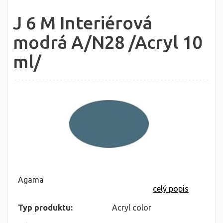
J 6 M Interiérová
modrá A/N28 /Acryl 10
ml/
Agama
celý popis
Typ produktu:
Acryl color