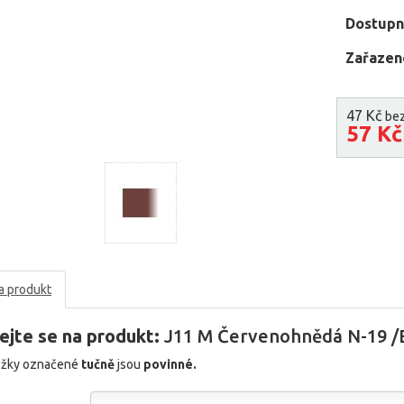
Dostupn
Zařazen
47 Kč
be
57 K
a produkt
ejte se na produkt:
J11 M Červenohnědá N-19 /E
ožky označené
tučně
jsou
povinné.