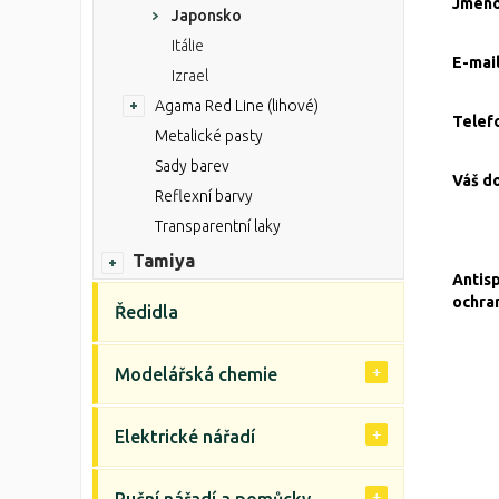
Jmén
Japonsko
Itálie
E-mai
Izrael
Agama Red Line (lihové)
Telef
Metalické pasty
Sady barev
Váš d
Reflexní barvy
Transparentní laky
Tamiya
Antis
ochra
Ředidla
Modelářská chemie
Elektrické nářadí