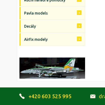
Ruční nářadí a pomůcky
Pavla models
Decály
Airfix modely
+420 603 525 995
dr