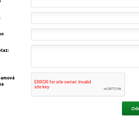
o
l
on
otaz:
pamová
na