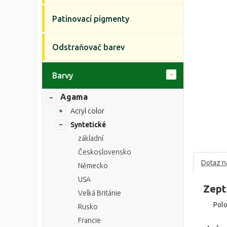
Patinovací pigmenty
Odstraňovač barev
Barvy
Agama
Acryl color
Syntetické
základní
Československo
Dotaz n
Německo
USA
Zept
Velká Británie
Pol
Rusko
Francie