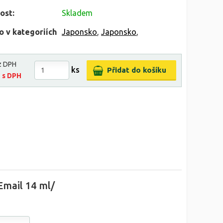
ost:
Skladem
o v kategoriích
Japonsko
,
Japonsko
,
z DPH
ks
č
s DPH
mail 14 ml/