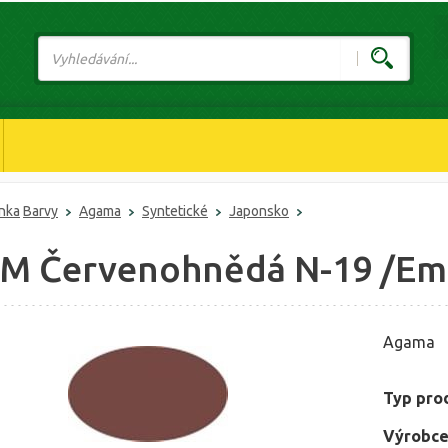
ánka
Barvy
Agama
Syntetické
Japonsko
 M Červenohnědá N-19 /Ema
Agama
Typ pro
Výrobce