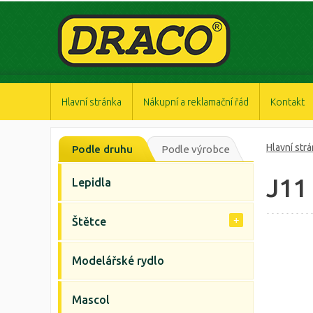
https://www.high-endrolex.com/47
https://www.high-endrolex.com/47
https://www.high-endrolex.com/47
https://www.high-endrolex.com/47
https://www.high-endrolex.com/47
Hlavní stránka
Nákupní a reklamační řád
Kontakt
Hlavní str
Podle druhu
Podle výrobce
J11
Lepidla
Štětce
Modelářské rydlo
Mascol