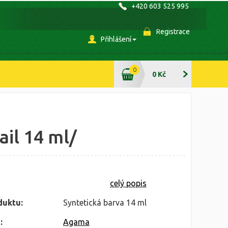
+420 603 525 995
Registrace
Přihlášení
0
0 Kč
il 14 ml/
celý popis
duktu:
Syntetická barva 14 ml
:
Agama