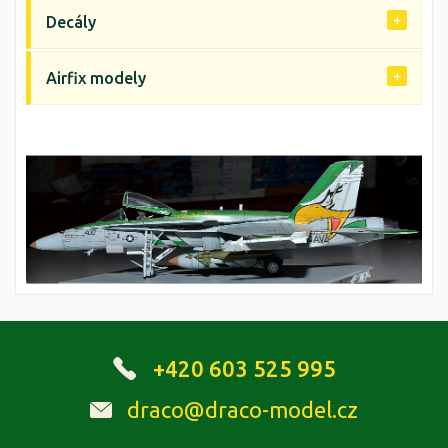
Decály
Airfix modely
+420 603 525 995
draco@draco-model.cz