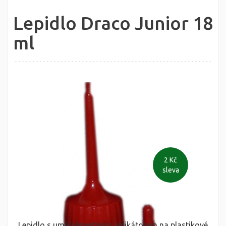
Lepidlo Draco Junior 18
ml
2 Kč
sleva
Lepidlo s umělohmotným aplikátorem na plastikové