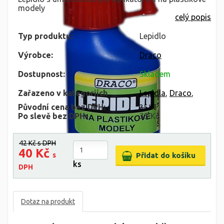
modely
celý popis
Typ produktu:
Lepidlo
Výrobce:
Draco
Dostupnost:
Skladem
Zařazeno v kategoriích
Lepidla
,
Draco
,
Původní cena bez DPH:
35 Kč
Po slevě bez DPH:
33 Kč
42 Kč
s DPH
40 Kč
s
ks
DPH
Dotaz na produkt