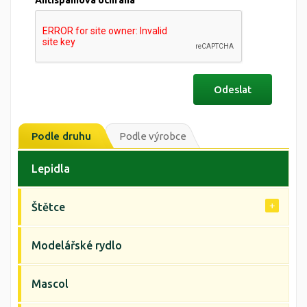
Antispamová ochrana
Podle druhu
Podle výrobce
Lepidla
Štětce
Modelářské rydlo
Mascol