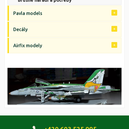
Brusné nářadí a potřeby
Pavla models
Decály
Airfix modely