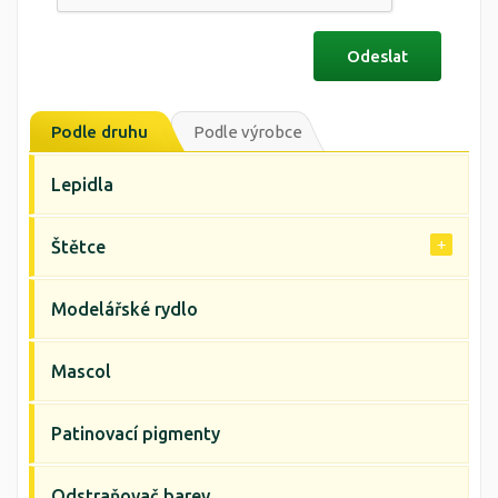
Podle druhu
Podle výrobce
Lepidla
Štětce
Modelářské rydlo
Mascol
Patinovací pigmenty
Odstraňovač barev