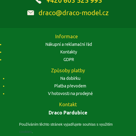
+420 603 525 995
draco@draco-model.cz
Informace
Nákupní a reklamační řád
Kontakty
GDPR
Způsoby platby
Na dobírku
Platba převodem
V hotovosti na prodejně
Kontakt
Draco Pardubice
Závodu Míru 1884, 53002 Pardubice
Zobrazit na mapě
Používáním těchto stránek vyjadřujete souhlas s využitím
cookies
.
IČO: 10496441, DIČ: CZ5410260240