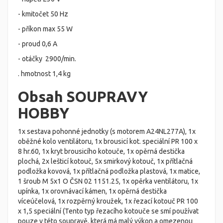
- kmitočet 50 Hz
- příkon max 55 W
- proud 0,6 A
- otáčky 2900/min.
. hmotnost 1,4 kg
Obsah SOUPRAVY
HOBBY
1x sestava pohonné jednotky (s motorem A24NL277A), 1x
oběžné kolo ventilátoru, 1x brousicí kot. speciální PR 100 x
8 hr.60, 1x kryt brousicího kotouče, 1x opěrná destička
plochá, 2x lešticí kotouč, 5x smirkový kotouč, 1x přítlačná
podložka kovová, 1x přítlačná podložka plastová, 1x matice,
1 šroub M 5x1 O ČSN 02 1151.25, 1x opěrka ventilátoru, 1x
upínka, 1x orovnávací kámen, 1x opěrná destička
víceúčelová, 1x rozpěrný kroužek, 1x řezací kotouč PR 100
x 1,5 speciální (Tento typ řezacího kotouče se smí používat
pouze v této soupravě, která má malý výkon a omezenou