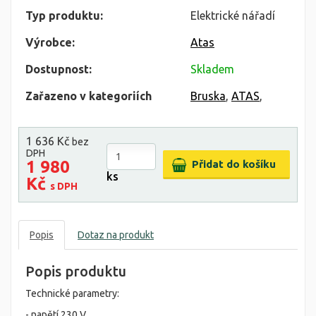
Typ produktu:
Elektrické nářadí
Výrobce:
Atas
Dostupnost:
Skladem
Zařazeno v kategoriích
Bruska
,
ATAS
,
1 636 Kč
bez
DPH
1 980
ks
Kč
s DPH
Popis
Dotaz na produkt
Popis produktu
Technické parametry:
- napětí 230 V