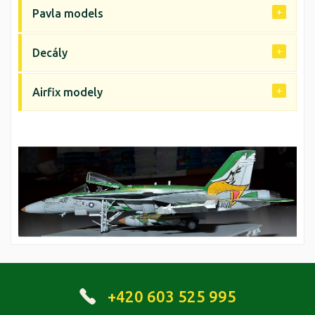
Pavla models
Decály
Airfix modely
+420 603 525 995