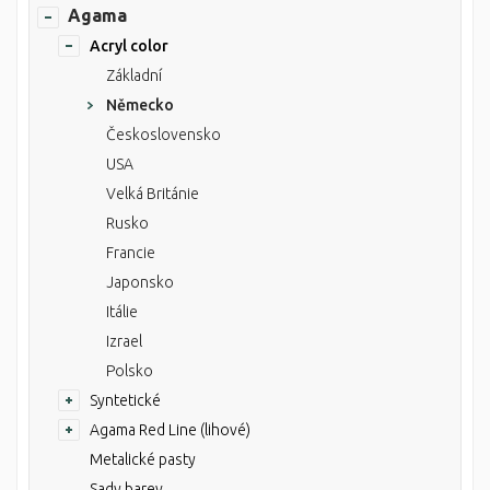
Agama
Acryl color
Základní
Německo
Československo
USA
Velká Británie
Rusko
Francie
Japonsko
Itálie
Izrael
Polsko
Syntetické
Agama Red Line (lihové)
Metalické pasty
Sady barev