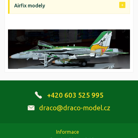
Airfix modely
+420 603 525 995
draco@draco-model.cz
Informace