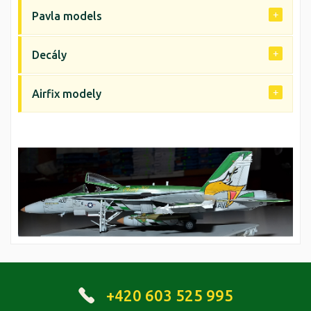
Pavla models
Decály
Airfix modely
+420 603 525 995