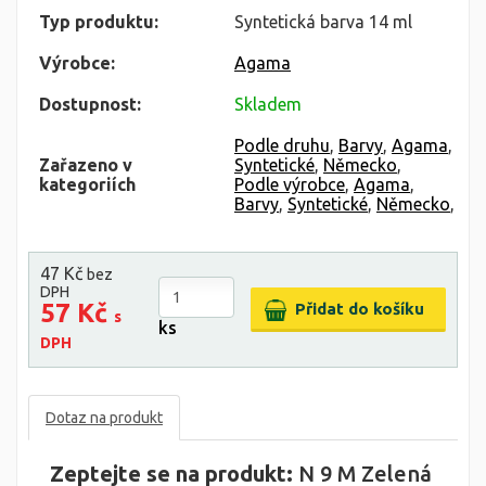
Typ produktu:
Syntetická barva 14 ml
Výrobce:
Agama
Dostupnost:
Skladem
Podle druhu
,
Barvy
,
Agama
,
Zařazeno v
Syntetické
,
Německo
,
kategoriích
Podle výrobce
,
Agama
,
Barvy
,
Syntetické
,
Německo
,
47 Kč
bez
DPH
57 Kč
s
ks
DPH
Dotaz na produkt
Zeptejte se na produkt:
N 9 M Zelená