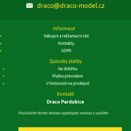
draco@draco-model.cz
Informace
Nákupní a reklamační řád
Kontakty
GDPR
Způsoby platby
Na dobírku
Platba převodem
V hotovosti na prodejně
Kontakt
Draco Pardubice
Závodu Míru 1884, 53002 Pardubice
Zobrazit na mapě
Používáním těchto stránek vyjadřujete souhlas s využitím
cookies
.
IČO: 10496441, DIČ: CZ5410260240