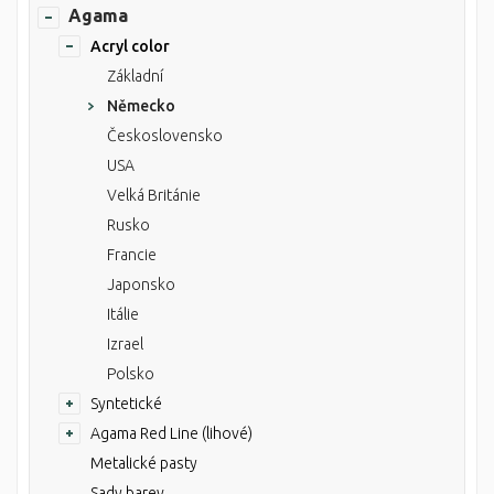
Agama
Acryl color
Základní
Německo
Československo
USA
Velká Británie
Rusko
Francie
Japonsko
Itálie
Izrael
Polsko
Syntetické
Agama Red Line (lihové)
Metalické pasty
Sady barev