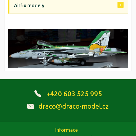
Airfix modely
+420 603 525 995
draco@draco-model.cz
Informace