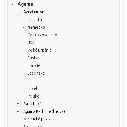
Agama
Acryl color
Základní
Německo
Československo
USA
Velká Británie
Rusko
Francie
Japonsko
Itálie
Izrael
Polsko
Syntetické
Agama Red Line (lihové)
Metalické pasty
Sady barev