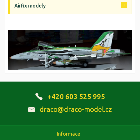
Airfix modely
+420 603 525 995
draco@draco-model.cz
Informace