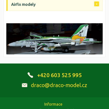
Airfix modely
+420 603 525 995
draco@draco-model.cz
Informace