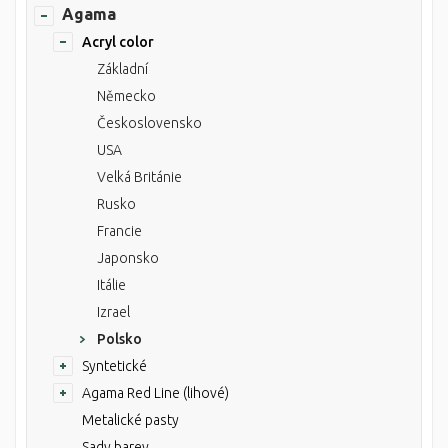
Agama
Acryl color
Základní
Německo
Československo
USA
Velká Británie
Rusko
Francie
Japonsko
Itálie
Izrael
Polsko
Syntetické
Agama Red Line (lihové)
Metalické pasty
Sady barev