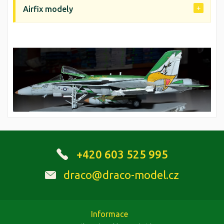
Airfix modely
+420 603 525 995
draco@draco-model.cz
Informace