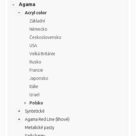
Agama
Acryl color
Základní
Německo
Československo
USA
Velká Británie
Rusko
Francie
Japonsko
Itálie
Izrael
Polsko
Syntetické
Agama Red Line (lihové)
Metalické pasty
Sady barev