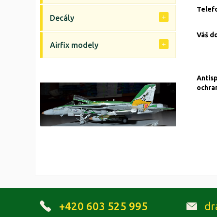
Telef
Decály
Váš d
Airfix modely
Antis
ochra
+420 603 525 995
dr