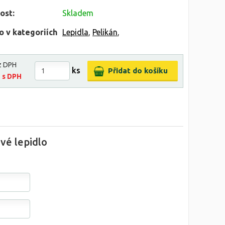
ost:
Skladem
o v kategoriích
Lepidla
,
Pelikán
,
z DPH
ks
č
s DPH
vé lepidlo