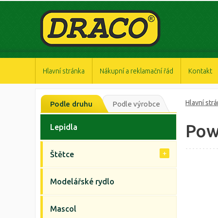
https://www.high-endrolex.com/47
https://www.high-endrolex.com/47
https://www.high-endrolex.com/47
https://www.high-endrolex.com/47
https://www.high-endrolex.com/47
Hlavní stránka
Nákupní a reklamační řád
Kontakt
Hlavní str
Podle druhu
Podle výrobce
Pow
Lepidla
Štětce
Modelářské rydlo
Mascol