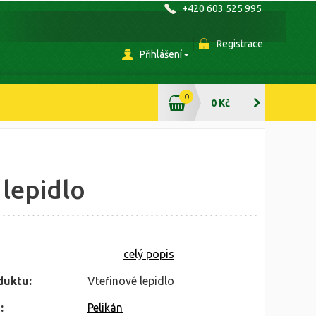
+420 603 525 995
Registrace
Přihlášení
0
0 Kč
 lepidlo
celý popis
duktu:
Vteřinové lepidlo
:
Pelikán