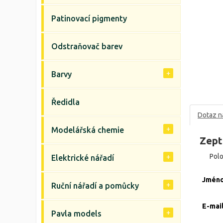
Patinovací pigmenty
Odstraňovač barev
Barvy
Ředidla
Dotaz n
Modelářská chemie
Zept
Pol
Elektrické nářadí
Jmén
Ruční nářadí a pomůcky
E-mai
Pavla models