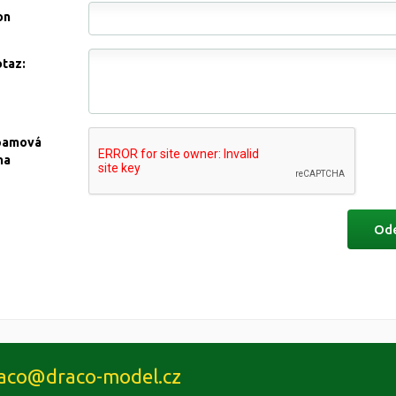
on
otaz:
pamová
na
aco@draco-model.cz