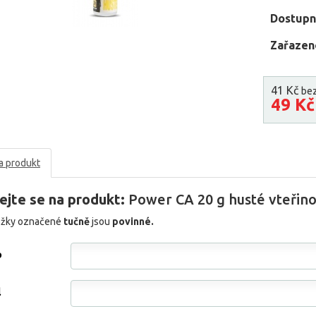
Dostupn
Zařazen
41 Kč
be
49 K
a produkt
ejte se na produkt:
Power CA 20 g husté vteřino
ožky označené
tučně
jsou
povinné.
o
l