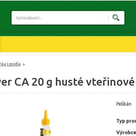
ánka
Lepidla
er CA 20 g husté vteřinové
Pelikán
Typ pro
Výrobce