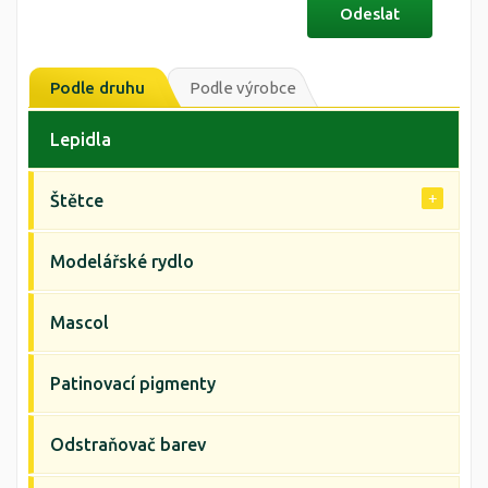
Podle druhu
Podle výrobce
Lepidla
Štětce
Modelářské rydlo
Mascol
Patinovací pigmenty
Odstraňovač barev