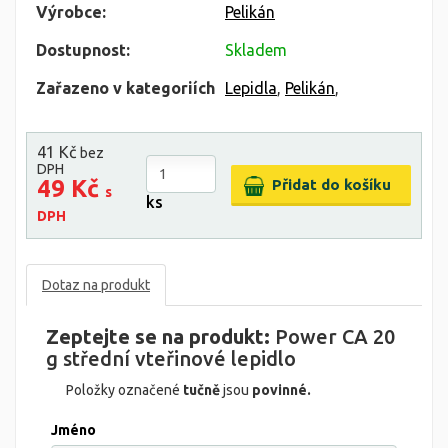
Výrobce:
Pelikán
Dostupnost:
Skladem
Zařazeno v kategoriích
Lepidla
,
Pelikán
,
41 Kč
bez
DPH
49 Kč
s
ks
DPH
Dotaz na produkt
Zeptejte se na produkt:
Power CA 20
g střední vteřinové lepidlo
Položky označené
tučně
jsou
povinné.
Jméno