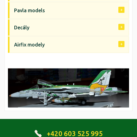
Pavla models
Decály
Airfix modely
+420 603 525 995