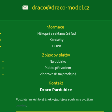
draco@draco-model.cz
Informace
Nákupní a reklamační řád
Kontakty
GDPR
Způsoby platby
Na dobírku
Platba převodem
V hotovosti na prodejně
Kontakt
Draco Pardubice
Závodu Míru 1884, 53002 Pardubice
Zobrazit na mapě
Používáním těchto stránek vyjadřujete souhlas s využitím
cookies
.
IČO: 10496441, DIČ: CZ5410260240