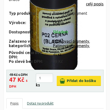
celý popis
Typ produktu:
Patinovací pigment
Výrobce:
Draco
Dostupnost:
Skladem
Zařazeno v
Patinovací pigmenty
,
kategoriích
Patinovací pigmenty
,
Původní cena bez
41 Kč
DPH:
Po slevě bez DPH:
39 Kč
49 Kč
s DPH
47 Kč
s
ks
DPH
Popis
Dotaz na produkt