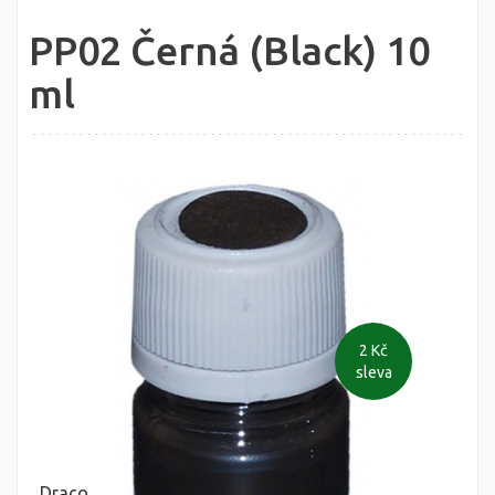
PP02 Černá (Black) 10
ml
2 Kč
sleva
Draco