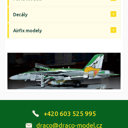
Decály
Airfix modely
+420 603 525 995
draco@draco-model.cz