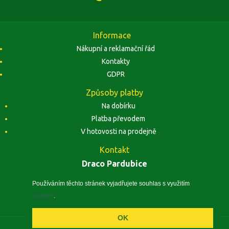
Informace
Nákupní a reklamační řád
Kontakty
GDPR
Způsoby platby
Na dobírku
Platba převodem
V hotovosti na prodejně
Kontakt
Draco Pardubice
Závodu Míru 1884, 53002 Pardubice
Zobrazit na mapě
Používáním těchto stránek vyjadřujete souhlas s využitím
cookies
.
IČO: 10496441, DIČ: CZ5410260240
OK