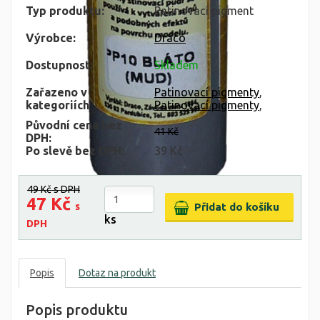
Typ produktu:
Patinovací pigment
Výrobce:
Draco
Dostupnost:
Skladem
Zařazeno v
Patinovací pigmenty
,
kategoriích
Patinovací pigmenty
,
Původní cena bez
41 Kč
DPH:
Po slevě bez DPH:
39 Kč
49 Kč
s DPH
47 Kč
s
ks
DPH
Popis
Dotaz na produkt
Popis produktu