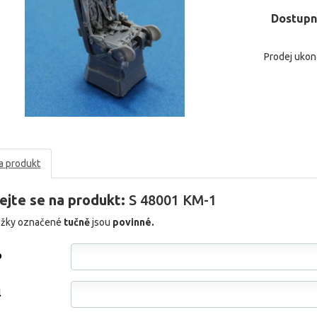
Dostupn
Prodej uko
a produkt
ejte se na produkt:
S 48001 KM-1
ožky označené
tučně
jsou
povinné.
o
l