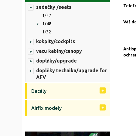
Telef
sedačky /seats
1/72
Váš d
1/48
1/32
kokpity/cockpits
Antis
vacu kabiny/canopy
ochra
doplňky/upgrade
doplňky technika/upgrade for
AFV
Decály
Airfix modely