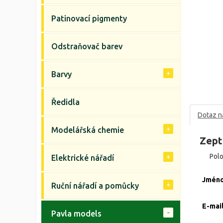
Patinovací pigmenty
Odstraňovač barev
Barvy
Ředidla
Dotaz n
Modelářská chemie
Zept
Pol
Elektrické nářadí
Jmén
Ruční nářadí a pomůcky
E-mai
Pavla models