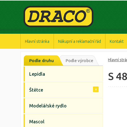
https://www.high-endrolex.com/47
https://www.high-endrolex.com/47
https://www.high-endrolex.com/47
https://www.high-endrolex.com/47
https://www.high-endrolex.com/47
Hlavní stránka
Nákupní a reklamační řád
Kontakt
Hlavní str
Podle druhu
Podle výrobce
S 4
Lepidla
Štětce
Modelářské rydlo
Mascol