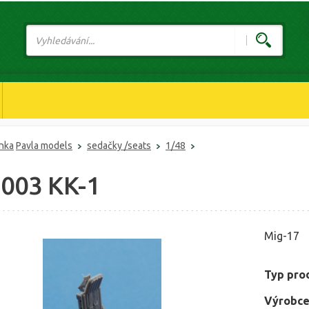
ánka
Pavla models
sedačky /seats
1/48
8003 KK-1
Mig-17
Typ pro
Výrobce