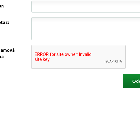
on
otaz:
pamová
na