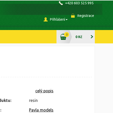
+420 603 525 995
Registrace
Přihlášení
0
0 Kč
celý popis
duktu:
resin
:
Pavla models