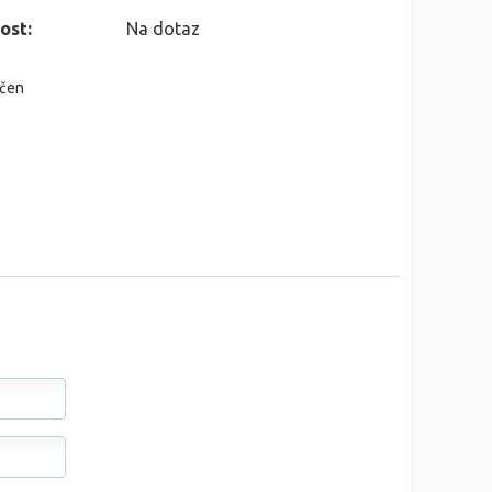
ost:
Na dotaz
nčen