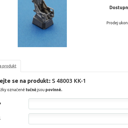
Dostupn
Prodej uko
a produkt
ejte se na produkt:
S 48003 KK-1
ožky označené
tučně
jsou
povinné.
o
l