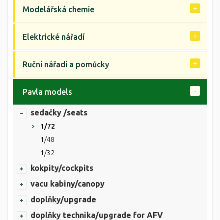
Modelářská chemie
Elektrické nářadí
Ruční nářadí a pomůcky
Pavla models
sedačky /seats
1/72
1/48
1/32
kokpity/cockpits
vacu kabiny/canopy
doplňky/upgrade
doplňky technika/upgrade for AFV