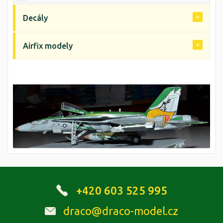
Decály
Airfix modely
+420 603 525 995
draco@draco-model.cz