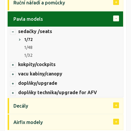
Ruční nářadí a pomůcky
Pavla models
sedačky /seats
1/72
1/48
1/32
kokpity/cockpits
vacu kabiny/canopy
doplňky/upgrade
doplňky technika/upgrade for AFV
Decály
Airfix modely