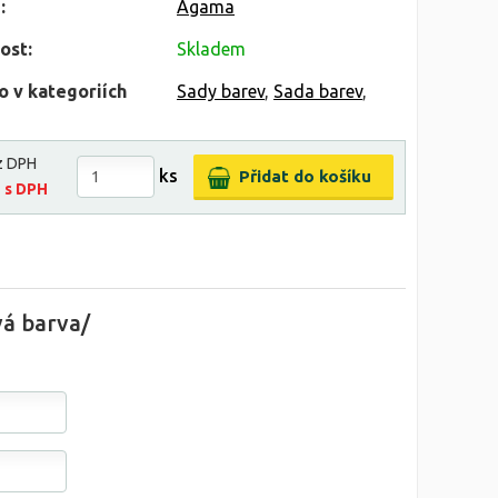
:
Agama
ost:
Skladem
o v kategoriích
Sady barev
,
Sada barev
,
z DPH
ks
č
s DPH
vá barva/