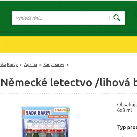
ánka
Barvy
Agama
Sady barev
 Německé letectvo /lihová 
Obsahuj
6x3 ml
Typ pro