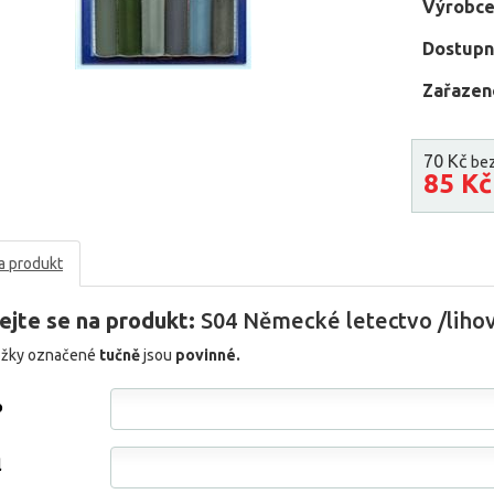
Výrobce
Dostupn
Zařazen
70 Kč
be
85 K
a produkt
ejte se na produkt:
S04 Německé letectvo /liho
ožky označené
tučně
jsou
povinné.
o
l