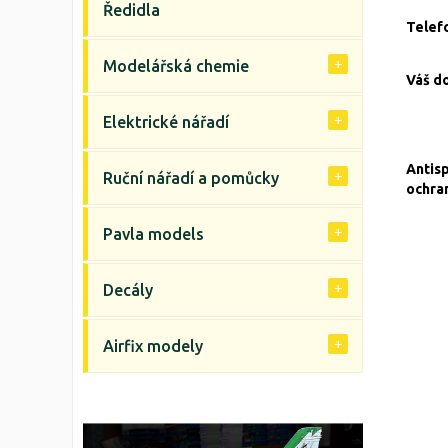
Ředidla
Telef
Modelářská chemie
Váš d
Elektrické nářadí
Antis
Ruční nářadí a pomůcky
ochra
Pavla models
Decály
Airfix modely