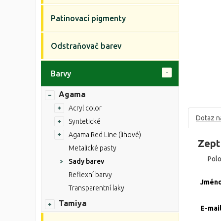
Patinovací pigmenty
Odstraňovač barev
Barvy
Agama
Acryl color
Dotaz n
Syntetické
Agama Red Line (lihové)
Zept
Metalické pasty
Pol
Sady barev
Reflexní barvy
Jmén
Transparentní laky
Tamiya
E-mai