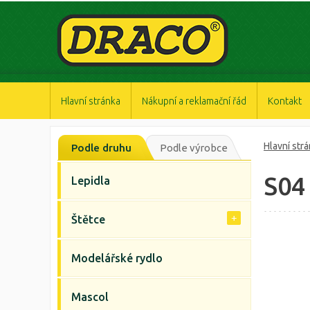
https://www.high-endrolex.com/47
https://www.high-endrolex.com/47
https://www.high-endrolex.com/47
https://www.high-endrolex.com/47
https://www.high-endrolex.com/47
Hlavní stránka
Nákupní a reklamační řád
Kontakt
Hlavní str
Podle druhu
Podle výrobce
S04
Lepidla
Štětce
Modelářské rydlo
Mascol