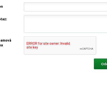
on
otaz:
pamová
na