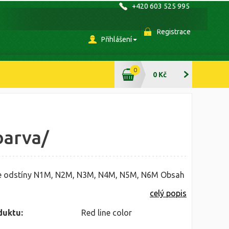
+420 603 525 995
Registrace
Přihlášení
0
0 Kč
barva/
e odstíny N1M, N2M, N3M, N4M, N5M, N6M Obsah
celý popis
duktu:
Red line color