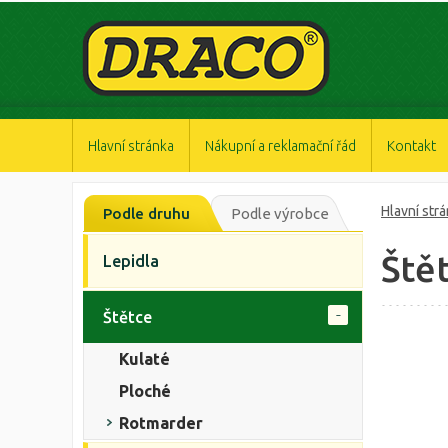
https://www.high-endrolex.com/47
https://www.high-endrolex.com/47
https://www.high-endrolex.com/47
https://www.high-endrolex.com/47
https://www.high-endrolex.com/47
Hlavní stránka
Nákupní a reklamační řád
Kontakt
Hlavní str
Podle druhu
Podle výrobce
Ště
Lepidla
Štětce
Kulaté
Ploché
Rotmarder