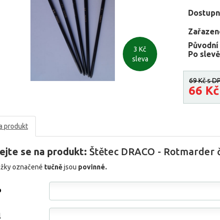
Dostupn
Zařazen
Původní
3 Kč
Po slevě
sleva
69 Kč
s D
66 K
a produkt
ejte se na produkt:
Štětec DRACO - Rotmarder č
ožky označené
tučně
jsou
povinné.
o
l