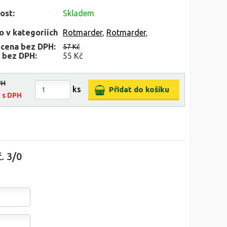
ost:
Skladem
o v kategoriích
Rotmarder
,
Rotmarder
,
 cena bez DPH:
57 Kč
 bez DPH:
55 Kč
PH
ks
č
s DPH
. 3/0