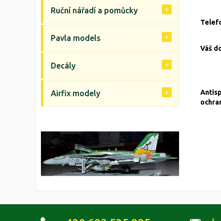
Ruční nářadí a pomůcky
Telef
Pavla models
Váš d
Decály
Antis
Airfix modely
ochra