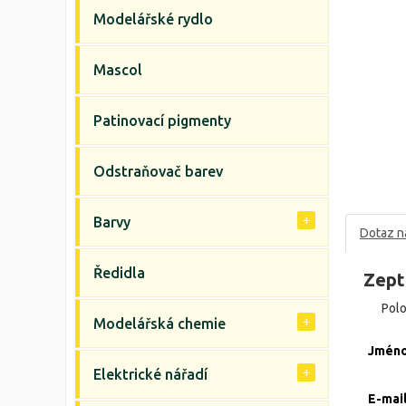
Modelářské rydlo
Mascol
Patinovací pigmenty
Odstraňovač barev
Barvy
Dotaz n
Ředidla
Zept
Pol
Modelářská chemie
Jmén
Elektrické nářadí
E-mai