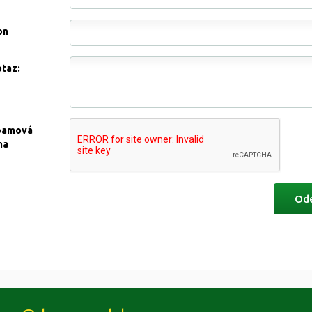
on
otaz:
pamová
na