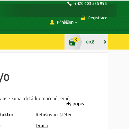
+420 603 525 995
Registrace
Přihlášení
0
0 Kč
/0
vlas - kuna, držátko máčené černé,
celý popis
duktu:
Retušovací štětec
:
Draco