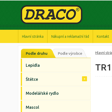
https://www.high-endrolex.com/47
https://www.high-endrolex.com/47
https://www.high-endrolex.com/47
https://www.high-endrolex.com/47
https://www.high-endrolex.com/47
Hlavní stránka
Nákupní a reklamační řád
Kontakt
Hlavní str
Podle druhu
Podle výrobce
TR1
Lepidla
Štětce
Modelářské rydlo
Mascol