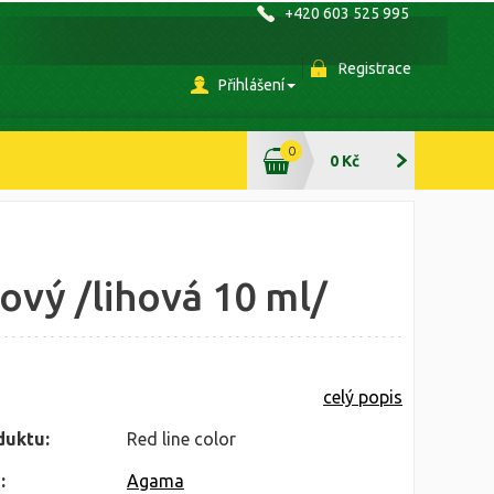
+420 603 525 995
Registrace
Přihlášení
0
0 Kč
ový /lihová 10 ml/
celý popis
duktu:
Red line color
:
Agama