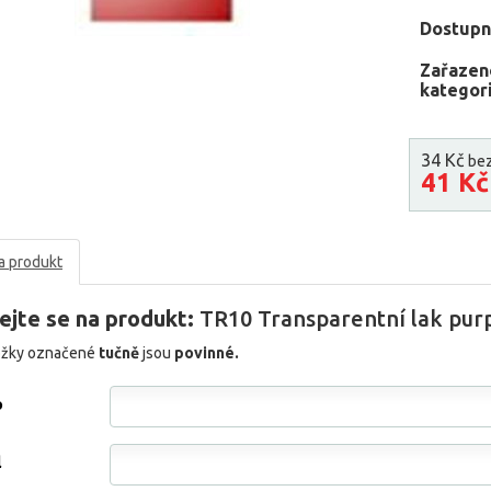
Dostupn
Zařazen
kategori
34 Kč
be
41 K
a produkt
ejte se na produkt:
TR10 Transparentní lak purp
ožky označené
tučně
jsou
povinné.
o
l