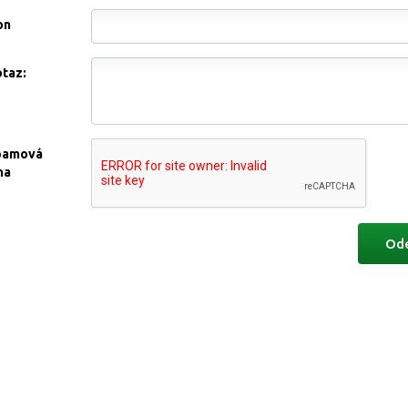
on
otaz:
pamová
na