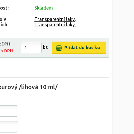
ost:
Skladem
o v
Transparentní laky
,
ích
Transparentní laky
,
z DPH
ks
č
s DPH
urový /lihová 10 ml/