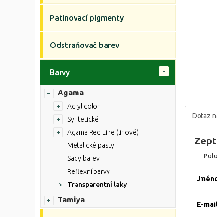
Patinovací pigmenty
Odstraňovač barev
Barvy
Agama
Acryl color
Dotaz n
Syntetické
Agama Red Line (lihové)
Zept
Metalické pasty
Pol
Sady barev
Reflexní barvy
Jmén
Transparentní laky
Tamiya
E-mai