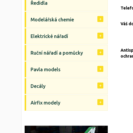
Ředidla
Telef
Modelářská chemie
Váš d
Elektrické nářadí
Antis
Ruční nářadí a pomůcky
ochra
Pavla models
Decály
Airfix modely