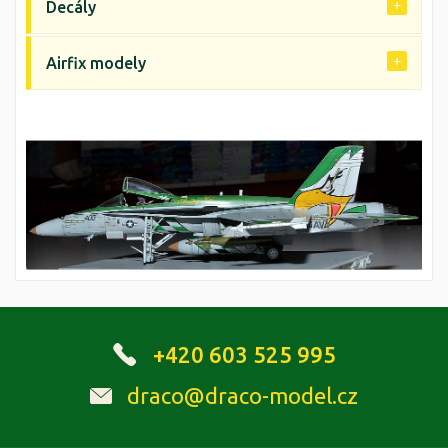
Decály
Airfix modely
+420 603 525 995
draco@draco-model.cz