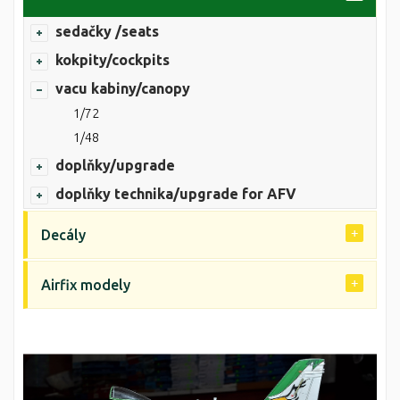
sedačky /seats
kokpity/cockpits
vacu kabiny/canopy
1/72
1/48
doplňky/upgrade
doplňky technika/upgrade for AFV
Decály
Airfix modely