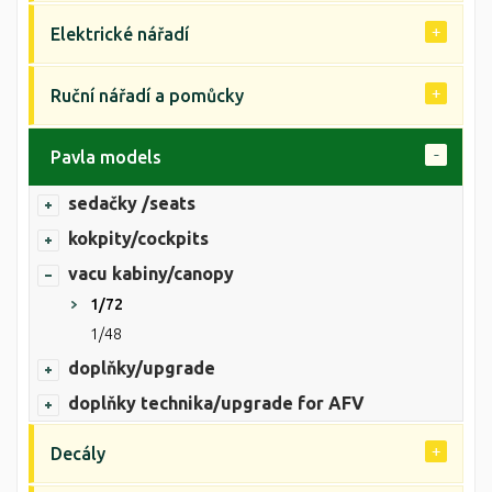
Elektrické nářadí
Ruční nářadí a pomůcky
Pavla models
sedačky /seats
kokpity/cockpits
vacu kabiny/canopy
1/72
1/48
doplňky/upgrade
doplňky technika/upgrade for AFV
Decály