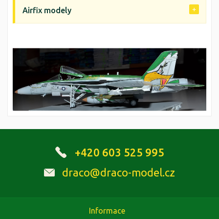
Airfix modely
+420 603 525 995
draco@draco-model.cz
Informace