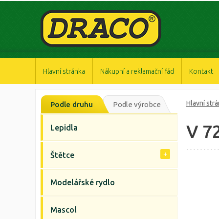
https://www.high-endrolex.com/47
https://www.high-endrolex.com/47
https://www.high-endrolex.com/47
https://www.high-endrolex.com/47
https://www.high-endrolex.com/47
Hlavní stránka
Nákupní a reklamační řád
Kontakt
Hlavní str
Podle druhu
Podle výrobce
V 72
Lepidla
Štětce
Modelářské rydlo
Mascol