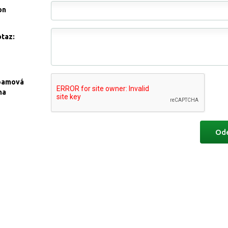
on
otaz:
pamová
na