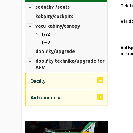
Telef
sedačky /seats
kokpity/cockpits
Váš d
vacu kabiny/canopy
1/72
1/48
Antis
doplňky/upgrade
ochra
doplňky technika/upgrade for
AFV
Decály
Airfix modely