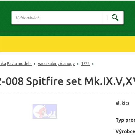
ánka
Pavla models
vacu kabiny/canopy
1/72
-008 Spitfire set Mk.IX.V,X
all kits
Typ pro
Výrobce