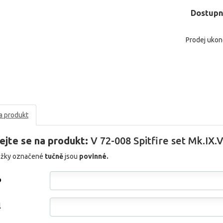
Dostupn
Prodej uko
a produkt
ejte se na produkt:
V 72-008 Spitfire set Mk.IX.
ožky označené
tučně
jsou
povinné.
o
l