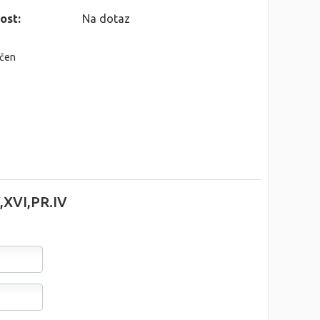
ost:
Na dotaz
nčen
V,XVI,PR.IV