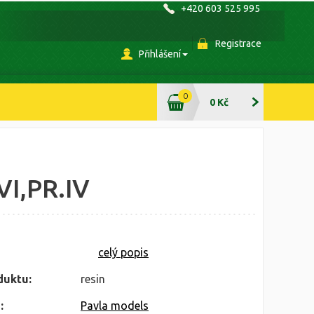
+420 603 525 995
Registrace
Přihlášení
0
0 Kč
VI,PR.IV
celý popis
duktu:
resin
:
Pavla models