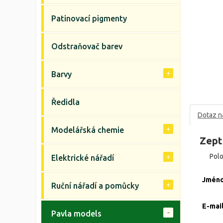
Patinovací pigmenty
Odstraňovač barev
Barvy
Ředidla
Dotaz n
Modelářská chemie
Zept
Pol
Elektrické nářadí
Jmén
Ruční nářadí a pomůcky
E-mai
Pavla models