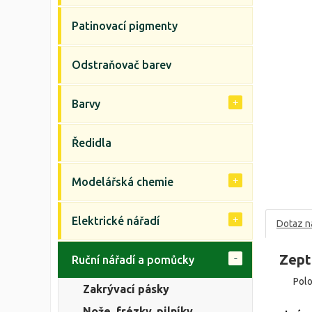
Patinovací pigmenty
Odstraňovač barev
Barvy
Ředidla
Modelářská chemie
Elektrické nářadí
Dotaz n
Zept
Ruční nářadí a pomůcky
Pol
Zakrývací pásky
Nože, frézky, pilníky