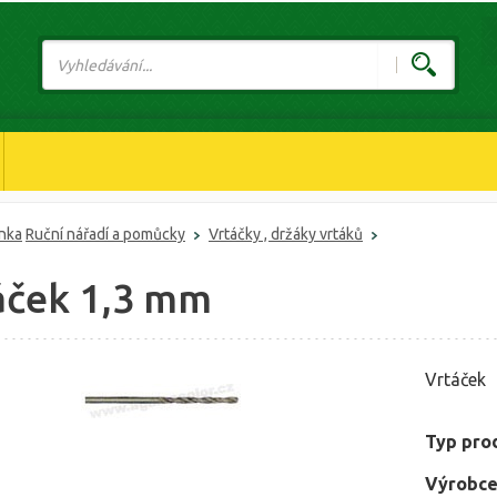
ánka
Ruční nářadí a pomůcky
Vrtáčky , držáky vrtáků
áček 1,3 mm
Vrtáček
Typ pro
Výrobce