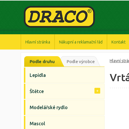
https://www.high-endrolex.com/47
https://www.high-endrolex.com/47
https://www.high-endrolex.com/47
https://www.high-endrolex.com/47
https://www.high-endrolex.com/47
Hlavní stránka
Nákupní a reklamační řád
Kontakt
Hlavní str
Podle druhu
Podle výrobce
Vrt
Lepidla
Štětce
Modelářské rydlo
Mascol