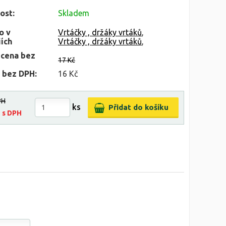
ost:
Skladem
o v
Vrtáčky , držáky vrtáků
,
ích
Vrtáčky , držáky vrtáků
,
 cena bez
17 Kč
 bez DPH:
16 Kč
PH
ks
č
s DPH