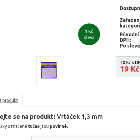
Dostupn
Zařazen
kategori
1 Kč
Původní
sleva
DPH:
Po slevě
20 Kč
s D
19 K
a produkt
ejte se na produkt:
Vrtáček 1,3 mm
ožky označené
tučně
jsou
povinné.