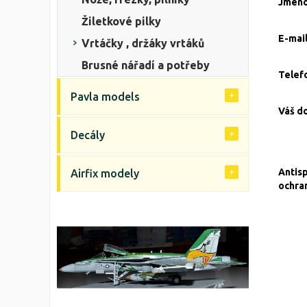
Jmén
Žiletkové pilky
E-mai
Vrtáčky , držáky vrtáků
Brusné nářadí a potřeby
Telef
Pavla models
Váš d
Decály
Antis
Airfix modely
ochra