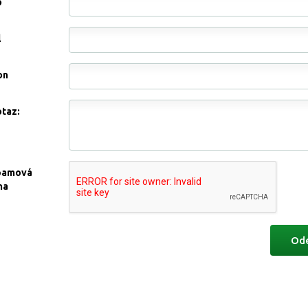
o
l
on
otaz:
pamová
na