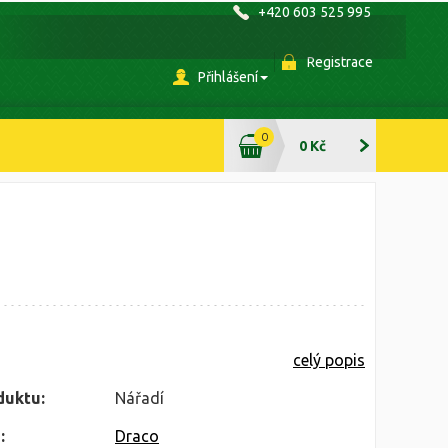
+420 603 525 995
Registrace
Přihlášení
0
0 Kč
celý popis
duktu:
Nářadí
:
Draco