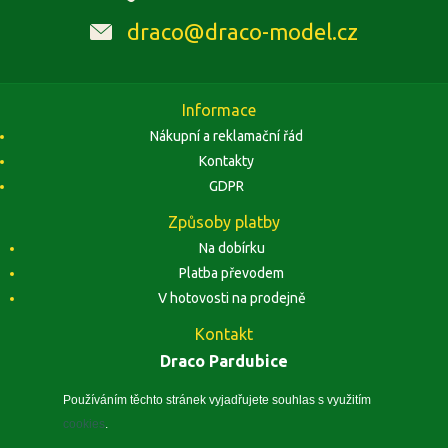
draco@draco-model.cz
Informace
Nákupní a reklamační řád
Kontakty
GDPR
Způsoby platby
Na dobírku
Platba převodem
V hotovosti na prodejně
Kontakt
Draco Pardubice
Závodu Míru 1884, 53002 Pardubice
Zobrazit na mapě
Používáním těchto stránek vyjadřujete souhlas s využitím
cookies
.
IČO: 10496441, DIČ: CZ5410260240