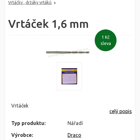
Vrtáčky , držáky vrtáků
Vrtáček 1,6 mm
1 Kč
sleva
Vrtáček
celý popis
Typ produktu:
Nářadí
Výrobce:
Draco