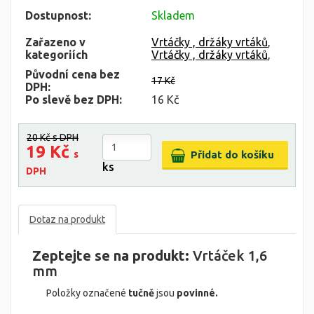
Dostupnost:
Skladem
Zařazeno v
Vrtáčky , držáky vrtáků
,
kategoriích
Vrtáčky , držáky vrtáků
,
Původní cena bez
17 Kč
DPH:
Po slevě bez DPH:
16 Kč
20 Kč
s DPH
19 Kč
s
ks
DPH
Dotaz na produkt
Zeptejte se na produkt:
Vrtáček 1,6
mm
Položky označené
tučně
jsou
povinné.