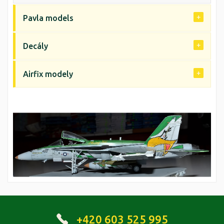
Pavla models
Decály
Airfix modely
+420 603 525 995