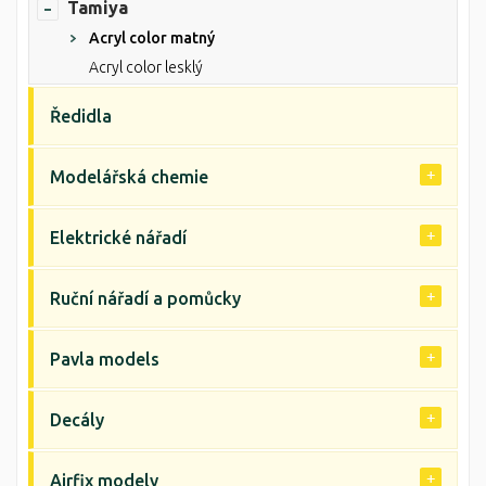
Tamiya
Acryl color matný
Acryl color lesklý
Ředidla
Modelářská chemie
Elektrické nářadí
Ruční nářadí a pomůcky
Pavla models
Decály
Airfix modely