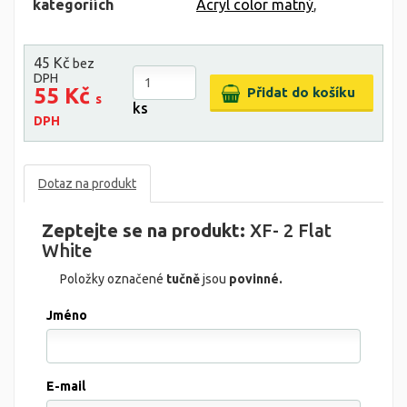
kategoriích
Acryl color matný
,
45 Kč
bez
DPH
55 Kč
s
ks
DPH
Dotaz na produkt
Zeptejte se na produkt:
XF- 2 Flat
White
Položky označené
tučně
jsou
povinné.
Jméno
E-mail