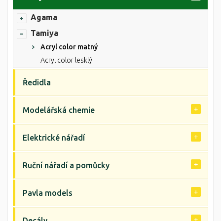
Agama
Tamiya
Acryl color matný
Acryl color lesklý
Ředidla
Modelářská chemie
Elektrické nářadí
Ruční nářadí a pomůcky
Pavla models
Decály