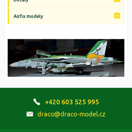
Airfix modely
+420 603 525 995
draco@draco-model.cz