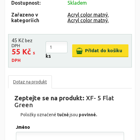
Dostupnost:
Skladem
Zařazeno v
Acryl color matný
,
kategoriích
Acryl color matný
,
45 Kč
bez
DPH
55 Kč
s
ks
DPH
Dotaz na produkt
Zeptejte se na produkt:
XF- 5 Flat
Green
Položky označené
tučně
jsou
povinné.
Jméno