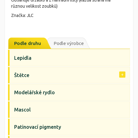
Obsahuje držátko a 2 náhradní listy (každá strana má
různou velikost zoubků)
Značka: JLC
Podle druhu
Podle výrobce
Lepidla
Štětce
Modelářské rydlo
Mascol
Patinovací pigmenty