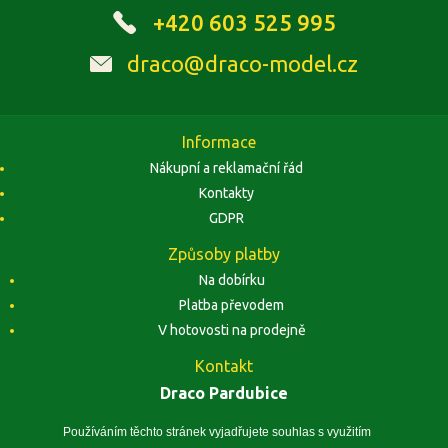
+420 603 525 995
draco@draco-model.cz
Informace
Nákupní a reklamační řád
Kontakty
GDPR
Způsoby platby
Na dobírku
Platba převodem
V hotovosti na prodejně
Kontakt
Draco Pardubice
Závodu Míru 1884, 53002 Pardubice
Zobrazit na mapě
Používáním těchto stránek vyjadřujete souhlas s využitím