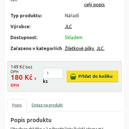
celý popis
Typ produktu:
Nářadí
Výrobce:
JLC
Dostupnost:
Skladem
Zařazeno v kategoriích
Žiletkové pilky
,
JLC
,
149 Kč
bez
DPH
180 Kč
s
ks
DPH
Popis
Dotaz na produkt
Popis produktu