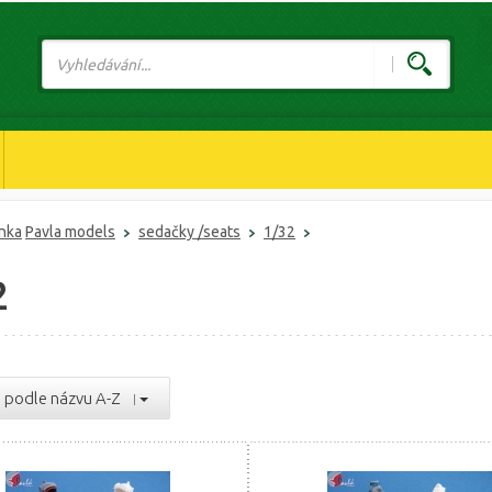
ánka
Pavla models
sedačky /seats
1/32
2
podle názvu A-Z