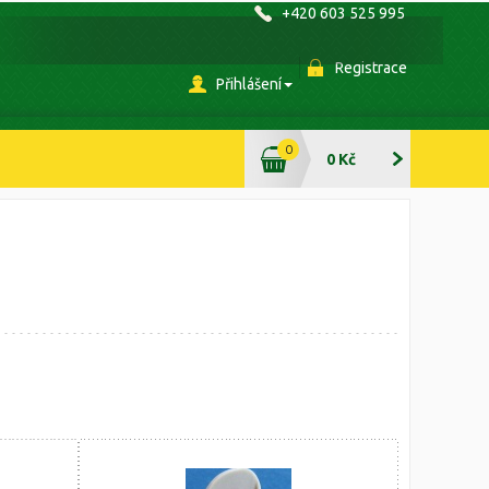
+420 603 525 995
Registrace
Přihlášení
0
0 Kč