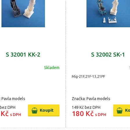
S 32001 KK-2
S 32002 SK-1
Skladem
Mig-21F,21F-13,21PF
: Pavla models
Značka: Pavla models
bez DPH
149 Kč
bez DPH
 Kč
180 Kč
s DPH
s DPH