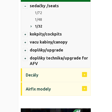
sedačky /seats
1/72
1/48
1/32
kokpity/cockpits
vacu kabiny/canopy
doplňky/upgrade
doplňky technika/upgrade for
AFV
Decály
Airfix modely