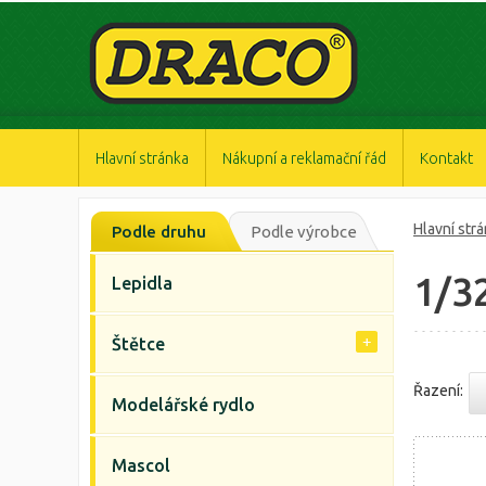
https://www.high-endrolex.com/47
https://www.high-endrolex.com/47
https://www.high-endrolex.com/47
https://www.high-endrolex.com/47
https://www.high-endrolex.com/47
Hlavní stránka
Nákupní a reklamační řád
Kontakt
Hlavní str
Podle druhu
Podle výrobce
1/3
Lepidla
Štětce
Řazení:
Modelářské rydlo
Mascol