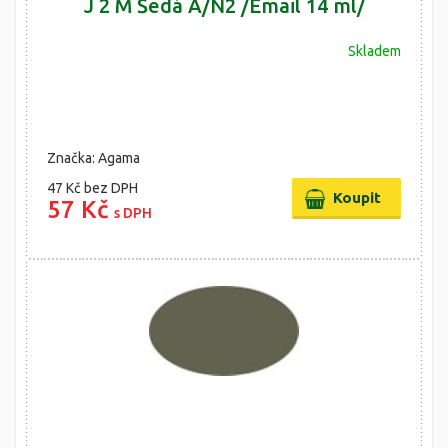
J 2 M Šedá A/N2 /Email 14 ml/
Skladem
Značka: Agama
47 Kč
bez DPH
57 Kč
s DPH