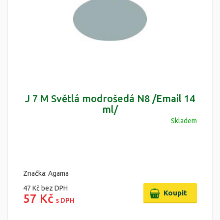
J 7 M Světlá modrošedá N8 /Email 14
ml/
Skladem
Značka: Agama
47 Kč
bez DPH
57 Kč
s DPH