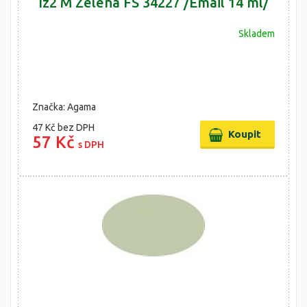
Iz2 M Zelená FS 34227 /Email 14 ml/
Skladem
Značka: Agama
47 Kč
bez DPH
57 Kč
s DPH