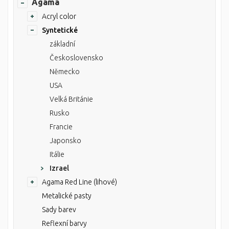
Agama
Acryl color
Syntetické
základní
Československo
Německo
USA
Velká Británie
Rusko
Francie
Japonsko
Itálie
Izrael
Agama Red Line (lihové)
Metalické pasty
Sady barev
Reflexní barvy