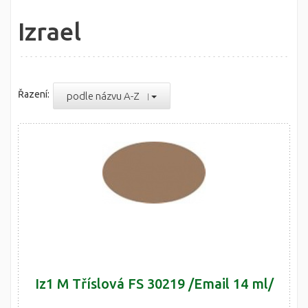
Izrael
Řazení:
podle názvu A-Z
Iz1 M Tříslová FS 30219 /Email 14 ml/