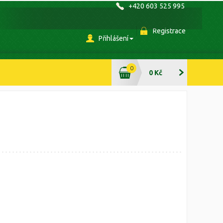
+420 603 525 995
Registrace
Přihlášení
0
0 Kč