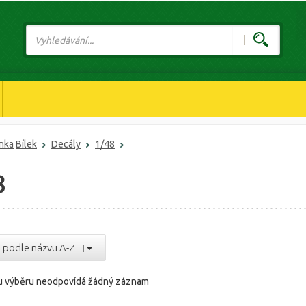
ánka
Bílek
Decály
1/48
8
podle názvu A-Z
 výběru neodpovídá žádný záznam