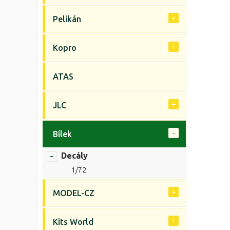
Pelikán
Kopro
ATAS
JLC
Bílek
Decály
1/72
MODEL-CZ
Kits World