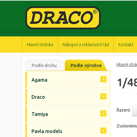
https://www.high-endrolex.com/47
https://www.high-endrolex.com/47
https://www.high-endrolex.com/47
https://www.high-endrolex.com/47
https://www.high-endrolex.com/47
Hlavní stránka
Nákupní a reklamační řád
Kontakt
Hlavní str
Podle druhu
Podle výrobce
1/4
Agama
Draco
Řazení:
Tamiya
Zvolenému
Pavla models